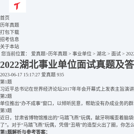
首页
历年真题
打包下载
招考信息
关于本站
您当前位置：
爱真题
>
历年真题
>
事业单位
>
湖北
>
面试
> 2
2022湖北事业单位面试真题及
2023-06-17 15:17:27
爱真题
935
第1题
习近平总书记在世界经济论坛2017年年会开幕式上发表主旨演
第2题
单位推出“办不成事”窗口，以倾听民意，帮助没有办成业务的
第3题
近日，甘肃省博物馆推出的“马踏飞燕”玩偶，龇牙咧嘴歪着脑袋
了”。对于“马踏飞燕”玩偶，凭借“丑萌”的造型火出了圈，你怎
第1题解析与参考答案：