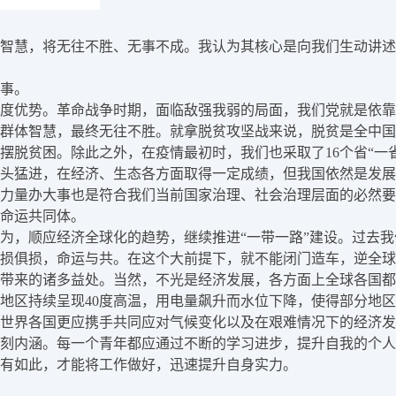
智慧，将无往不胜、无事不成。我认为其核心是向我们生动讲述
事。
度优势。革命战争时期，面临敌强我弱的局面，我们党就是依靠
群体智慧，最终无往不胜。就拿脱贫攻坚战来说，脱贫是全中国
摆脱贫困。除此之外，在疫情最初时，我们也采取了16个省“一
头猛进，在经济、生态各方面取得一定成绩，但我国依然是发展
力量办大事也是符合我们当前国家治理、社会治理层面的必然要
命运共同体。
为，顺应经济全球化的趋势，继续推进“一带一路”建设。过去
损俱损，命运与共。在这个大前提下，就不能闭门造车，逆全球
带来的诸多益处。当然，不光是经济发展，各方面上全球各国都
地区持续呈现40度高温，用电量飙升而水位下降，使得部分地
世界各国更应携手共同应对气候变化以及在艰难情况下的经济发
刻内涵。每一个青年都应通过不断的学习进步，提升自我的个人
有如此，才能将工作做好，迅速提升自身实力。