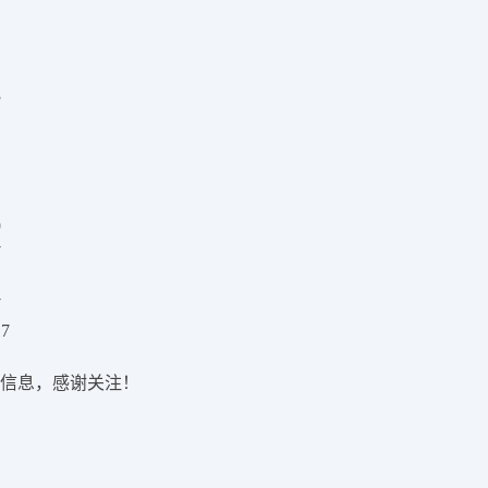
3
9
7
7
17
信息，感谢关注！