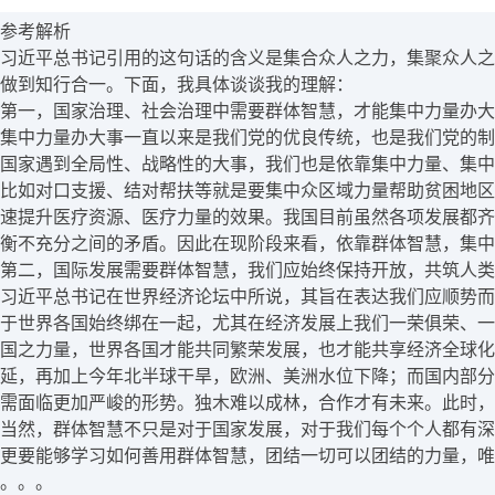
参考解析
习近平总书记引用的这句话的含义是集合众人之力，集聚众人之
做到知行合一。下面，我具体谈谈我的理解：
第一，国家治理、社会治理中需要群体智慧，才能集中力量办大
集中力量办大事一直以来是我们党的优良传统，也是我们党的制
国家遇到全局性、战略性的大事，我们也是依靠集中力量、集中
比如对口支援、结对帮扶等就是要集中众区域力量帮助贫困地区
速提升医疗资源、医疗力量的效果。我国目前虽然各项发展都齐
衡不充分之间的矛盾。因此在现阶段来看，依靠群体智慧，集中
第二，国际发展需要群体智慧，我们应始终保持开放，共筑人类
习近平总书记在世界经济论坛中所说，其旨在表达我们应顺势而
于世界各国始终绑在一起，尤其在经济发展上我们一荣俱荣、一
国之力量，世界各国才能共同繁荣发展，也才能共享经济全球化
延，再加上今年北半球干旱，欧洲、美洲水位下降；而国内部分
需面临更加严峻的形势。独木难以成林，合作才有未来。此时，
当然，群体智慧不只是对于国家发展，对于我们每个个人都有深
更要能够学习如何善用群体智慧，团结一切可以团结的力量，唯
。。。