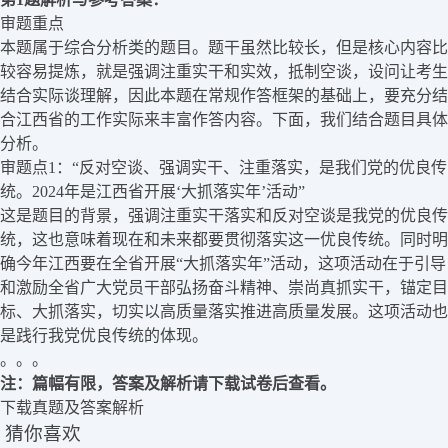
审题重点
本题属于综合分析类的题目。题干虽然比较长，但是核心内容比
较容易提炼，就是强调注重实干和实效，抵制空谈，设问让考生
结合实际谈理解，因此本题在常规作答框架的基础上，要充分结
合江西省的工作实际来丰富作答内容。下面，我们结合题目具体
分析。
审题点1：“反对空谈、强调实干、注重落实，是我们党的优良传
统。2024年是江西省开展‘大抓落实年’活动”
这是题目的背景，强调注重实干落实和反对空谈是我党的优良传
统，这也意味着现在和未来都要贯彻落实这一优良传统。同时明
确今年江西要在全省开展“大抓落实年”活动，这项活动在于引导
和激励全省广大党员干部弘扬奋斗精神、崇尚真抓实干，锚定目
标、大抓落实，切实以高质量落实推进高质量发展。这项活动也
是践行我党优良传统的体现。
。。。
注：篇幅有限，答案及解析请下载试卷后查看。
下载真题及答案解析
猜你喜欢