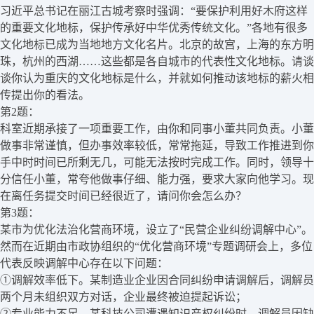
习近平总书记在丽江古城考察时强调：“要保护利用好木府这样
的重要文化地标，保护传承好中华优秀传统文化。”各地有很多
文化地标已成为当地地方文化名片。北京的故宫，上海的东方明
珠，杭州的西湖……这些都是各自城市的代表性文化地标。请谈
谈你认为重庆的文化地标是什么，并就如何推动该地标的薪火相
传提出你的看法。
第2题：
科室近期承接了一项重要工作，由你和同事小董共同负责。小董
做事非常谨慎，但办事效率较低，常常拖延，导致工作推进到你
手中时时间已所剩无几，可能无法按时完成工作。同时，领导十
分信任小董，常夸他做事仔细、能力强，要求大家向他学习。现
在离任务提交时间已经很近了，请问你会怎么办？
第3题：
某市为优化法治化营商环境，设立了“民营企业纠纷调解中心”。
然而在近期由市政协组织的“优化营商环境”专题调研会上，多位
代表反映调解中心存在以下问题：
①调解效率低下。某制造业企业因合同纠纷申请调解后，调解员
两个月未组织双方对话，企业最终被迫提起诉讼；
②专业能力不足。某科技公司遭遇知识产权纠纷时，调解员因缺