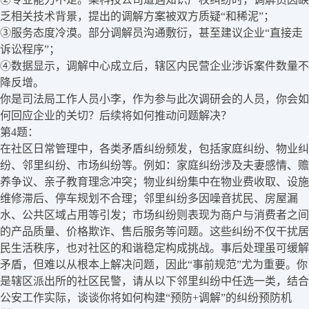
乏相关技术背景，提出的调解方案被双方质疑“和稀泥”；
③服务态度冷漠。部分调解员沟通敷衍，甚至建议企业“直接走
诉讼程序”；
④数据显示，调解中心成立后，辖区内民营企业涉诉案件数量不
降反增。
你是司法局工作人员小李，作为参与此次调研会的人员，你会如
何回应企业的关切？后续将如何推动问题解决？
第4题：
在社区日常管理中，各类矛盾纠纷频发，包括家庭纠纷、物业纠
纷、邻里纠纷、市场纠纷等。例如：家庭纠纷涉及夫妻感情、赡
养争议、亲子教育理念冲突；物业纠纷集中在物业费收取、设施
维修滞后、停车规划不合理；邻里纠纷多因噪音扰民、房屋漏
水、公共区域占用等引发；市场纠纷则表现为商户与消费者之间
的产品质量、价格欺诈、售后服务等问题。这些纠纷不仅干扰居
民生活秩序，也对社区的和谐稳定构成挑战。事后处理虽可缓解
矛盾，但难以从根本上解决问题，因此“事前规范”尤为重要。你
是辖区派出所的社区民警，请从以下邻里纠纷中任选一类，结合
公安工作实际，谈谈你将如何构建“预防+调解”的纠纷预防机